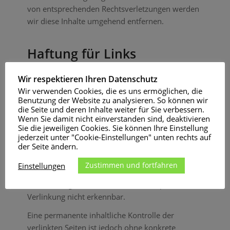
von entsprechenden Rechtsverletzungen werden
wir diese Inhalte umgehend entfernen.
Haftung für Links
Unser Angebot enthält Links zu externen
Wir respektieren Ihren Datenschutz
Websites Dritter, auf deren Inhalte wir keinen
Wir verwenden Cookies, die es uns ermöglichen, die
Einfluss haben. Deshalb können wir für diese
Benutzung der Website zu analysieren. So können wir
die Seite und deren Inhalte weiter für Sie verbessern.
fremden Inhalte auch keine Gewähr
Wenn Sie damit nicht einverstanden sind, deaktivieren
übernehmen. Für die Inhalte der verlinkten Seiten
Sie die jeweiligen Cookies. Sie können Ihre Einstellung
ist stets der jeweilige Anbieter oder Betreiber der
jederzeit unter "Cookie-Einstellungen" unten rechts auf
der Seite ändern.
Seiten verantwortlich. Die verlinkten Seiten
wurden zum Zeitpunkt der Verlinkung auf
Zustimmen und fortfahren
Einstellungen
mögliche Rechtsverstöße überprüft.
Rechtswidrige Inhalte waren zum Zeitpunkt der
Verlinkung nicht erkennbar.
Eine permanente inhaltliche Kontrolle der
verlinkten Seiten ist jedoch ohne konkrete